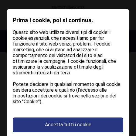
Prima i cookie, poi si continua.
Questo sito web utilizza diversi tipi di cookie: i
1027 - Millennium Kloster Muri - 2027
cookie essenziali, che necessitiamo per far
Credits
funzionare il sito web senza problemi. I cookie
Mehr erfahren
marketing, che ci aiutano ad analizzare il
comportamento dei visitatori del sito e ad
ottimizzare le campagne. I cookie funzionali, che
Benediktinerkloster Muri-Gries
assicurano la visualizzazione ottimale degli
Grieser Platz 21
strumenti integrati da terzi.
39100 Bozen –
Potete decidere in qualsiasi momento quali cookie
info@muri-gries.it
desidera accettare e quali no (l'accesso alle
Tel.:
+39 0471 281 116
impostazioni dei cookie si trova nella sezione del
sito "Cookie").
Concetto & Design
studio hug
Accetta tutti i cookie
Laubengasse 25