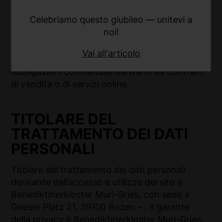
per la risoluzione delle controversie online che
Celebriamo questo giubileo — unitevi a
si trova al seguente link:
noi!
https://ec.europa.eu/CONSUMERS/ODR/
. I
Consumatori possono sfruttare la piattaforma
Vai all'articolo
per risolvere le controversie concernenti
obbligazioni contrattuali derivanti da contratti
di vendita o di servizi online.
TITOLARE DEL
TRATTAMENTO DEI DATI
PERSONALI
Titolare del trattamento dei dati personali
derivante dall’accesso e utilizzo del sito è
Benediktinerkloster Muri-Gries, con sede a
Grieser Platz 21, 39100 Bozen – . Il garante
della privacy è Benediktinerkloster Muri-Gries.