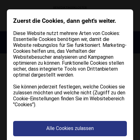
Zuerst die Cookies, dann geht's weiter.
Diese Website nutzt mehrere Arten von Cookies:
1027 - Millennium Kloster Muri - 2027
Essentielle Cookies benötigen wir, damit die
Credits
Website reibungslos für Sie funktioniert. Marketing-
Mehr erfahren
Cookies helfen uns, das Verhalten der
Websitebesucher analysieren und Kampagnen
optimieren zu können. Funktionelle Cookies stellen
Benediktinerkloster Muri-Gries
sicher, dass integrierte Tools von Drittanbietern
Grieser Platz 21
optimal dargestellt werden.
39100 Bozen –
Sie können jederzeit festlegen, welche Cookies sie
info@muri-gries.it
zulassen möchten und welche nicht (Zugriff zu den
Tel.:
+39 0471 281 116
Cookie-Einstellungen finden Sie im Websitebereich
"Cookies").
Konzept & Design
studio hug
Alle Cookies zulassen
Laubengasse 25