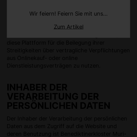
Nr. 524/2013: Die Europäische Kommission
stellt eine Plattform zur Online-Streitbeilegung
Wir feiern! Feiern Sie mit uns...
(OS) bereit, die Sie unter dem Link
Zum Artikel
https://ec.europa.eu/CONSUMERS/ODR/
finden. Verbraucher haben die Möglichkeit,
diese Plattform für die Beilegung ihrer
Streitigkeiten über vertragliche Verpflichtungen
aus Onlinekauf- oder online
Dienstleistungsverträgen zu nutzen.
INHABER DER
VERARBEITUNG DER
PERSÖNLICHEN DATEN
Der Inhaber der Verarbeitung der persönlichen
Daten aus dem Zugriff auf die Website und
deren Benutzung ist Benediktinerkloster Muri-