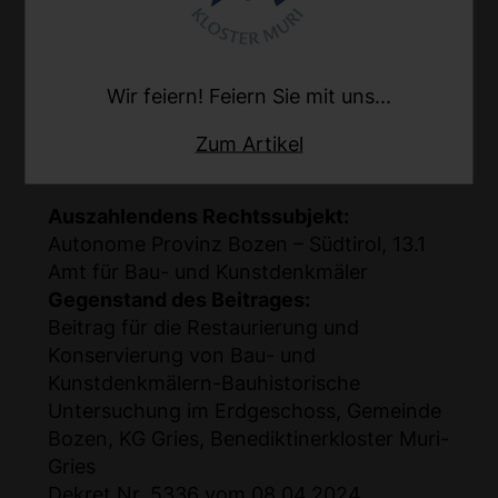
Wärmemengenzähler im Heizraum
Dekret Nr. 13057 vom 06.08.2024
Höhe des Beitrages:
Wir feiern! Feiern Sie mit uns...
90.362,65 €
Datum der Auszahlung:
Zum Artikel
14.05.2025
Auszahlendens Rechtssubjekt:
Autonome Provinz Bozen – Südtirol, 13.1
Amt für Bau- und Kunstdenkmäler
Gegenstand des Beitrages:
Beitrag für die Restaurierung und
Konservierung von Bau- und
Kunstdenkmälern-Bauhistorische
Untersuchung im Erdgeschoss, Gemeinde
Bozen, KG Gries, Benediktinerkloster Muri-
Gries
Dekret Nr. 5336 vom 08.04.2024