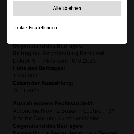
Gries, IT00133100214
Alle ablehnen
Für das Jahr 2025
Auszahlendens Rechtssubjekt:
Cookie-Einstellungen
Autonome Provinz Bozen – Südtirol, 32.2
Amt für Bergwirtschaft
Gegenstand des Beitrages:
Beitrag für Durchforstung Kampidell
Dekret Nr. 17875 vom 16.10.2025
Höhe des Beitrages:
1.350,00 €
Datum der Auszahlung:
20.11.2025
Auszahlendens Rechtssubjekt:
Autonome Provinz Bozen – Südtirol, 13.1
Amt für Bau- und Kunstdenkmäler
Gegenstand des Beitrages:
Beitrag für die Restaurierung von Fenster,