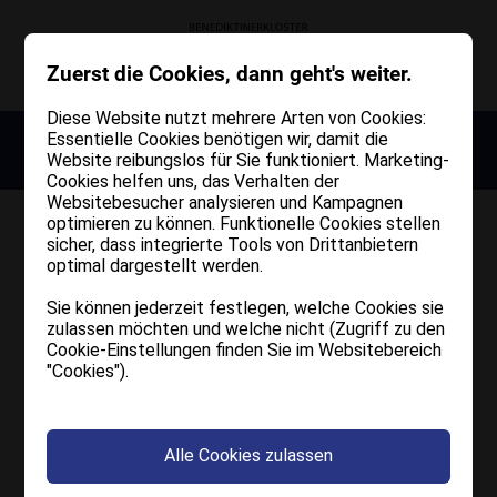
Zuerst die Cookies, dann geht's weiter.
Diese Website nutzt mehrere Arten von Cookies:
1027 - Millennium Kloster Muri - 2027
Essentielle Cookies benötigen wir, damit die
Website reibungslos für Sie funktioniert. Marketing-
TRANSPARENTE
Mehr erfahren
Cookies helfen uns, das Verhalten der
VERWALTUNG
Websitebesucher analysieren und Kampagnen
optimieren zu können. Funktionelle Cookies stellen
sicher, dass integrierte Tools von Drittanbietern
optimal dargestellt werden.
Transparente Verwaltung
Sie können jederzeit festlegen, welche Cookies sie
zulassen möchten und welche nicht (Zugriff zu den
Veröffentlichung von Zuwendungen
Cookie-Einstellungen finden Sie im Websitebereich
öffentlicher Körperschaften gemäß
"Cookies").
Gesetz Nr. 124 vom 4.8.2017, Art. 1,
Abs. 125–129
Alle Cookies zulassen
Begünstigter: Benediktinerkloster Muri-